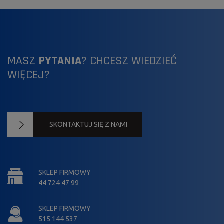
MASZ
PYTANIA
? CHCESZ WIEDZIEĆ
WIĘCEJ?
SKONTAKTUJ SIĘ Z NAMI
SKLEP FIRMOWY
44 724 47 99
SKLEP FIRMOWY
515 144 537